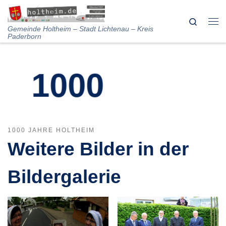
Skip to content
Search
Me
Gemeinde Holtheim – Stadt Lichtenau – Kreis
Paderborn
1000
Jahre
1000 JAHRE HOLTHEIM
Weitere Bilder in der
Holtheim
Bildergalerie
14. Mai 2015