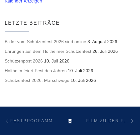
Kalender Anzeigen
LETZTE BEITRÄGE
Bilder vom Schützenfest 2026 sind online
3. August 2026
Ehrungen auf dem Holtheimer Schützenfest
26. Juli 2026
Schützenpost 2026
10. Juli 2026
Holtheim feiert Fest des Jahres
10. Juli 2026
Schützenfest 2026: Marschwege
10. Juli 2026
Beitragsnavigation
Vorheriger Beitrag
Nä
ZURÜCK ZUR BEITRAGSL
FESTPROGRAMM
FILM ZU DEN FEIERLICHKEITEN „1000 JAHRE HOLTHEIM“