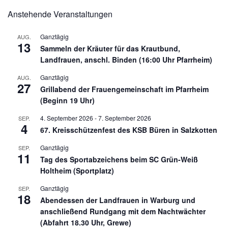
Anstehende Veranstaltungen
Ganztägig
AUG.
13
Sammeln der Kräuter für das Krautbund,
Landfrauen, anschl. Binden (16:00 Uhr Pfarrheim)
Ganztägig
AUG.
27
Grillabend der Frauengemeinschaft im Pfarrheim
(Beginn 19 Uhr)
4. September 2026
-
7. September 2026
SEP.
4
67. Kreisschützenfest des KSB Büren in Salzkotten
Ganztägig
SEP.
11
Tag des Sportabzeichens beim SC Grün-Weiß
Holtheim (Sportplatz)
Ganztägig
SEP.
18
Abendessen der Landfrauen in Warburg und
anschließend Rundgang mit dem Nachtwächter
(Abfahrt 18.30 Uhr, Grewe)