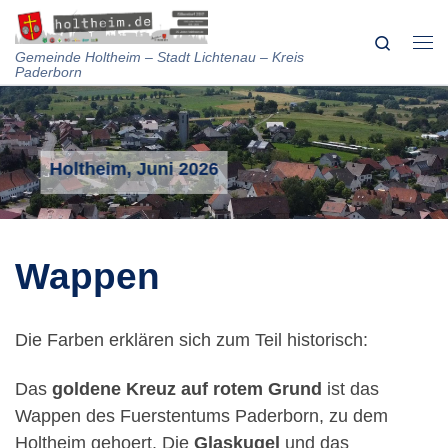
Skip to content
Search
Me
Gemeinde Holtheim – Stadt Lichtenau – Kreis
Paderborn
Holtheim, Juni 2026
Wappen
Die Farben erklären sich zum Teil historisch:
Das
goldene Kreuz auf rotem Grund
ist das
Wappen des Fuerstentums Paderborn, zu dem
Holtheim gehoert. Die
Glaskugel
und das