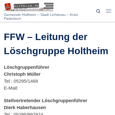
Skip to content
Search
Me
Gemeinde Holtheim – Stadt Lichtenau – Kreis
Paderborn
FFW – Leitung der
Löschgruppe Holtheim
Löschgruppenführer
Christoph Müller
Tel.: 05295/1468
E-Mail:
Stellvertretender Löschgruppenführer
Dierk Haberhausen
Tel.: 05295/997974