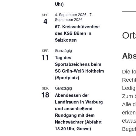
Uhr)
4. September 2026
-
7.
SEP.
4
September 2026
67. Kreisschützenfest
des KSB Büren in
Ort
Salzkotten
Ganztägig
SEP.
11
Abs
Tag des
Sportabzeichens beim
SC Grün-Weiß Holtheim
Die f
(Sportplatz)
Recht
Ledig
Ganztägig
SEP.
18
Abendessen der
Zum b
Landfrauen in Warburg
Alle 
und anschließend
erken
Rundgang mit dem
etwas
Nachtwächter (Abfahrt
18.30 Uhr, Grewe)
Begeb