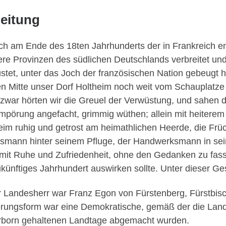
leitung
ich am Ende des 18ten Jahrhunderts der in Frankreich en
re Provinzen des südlichen Deutschlands verbreitet un
stet, unter das Joch der französischen Nation gebeugt h
n Mitte unser Dorf Holtheim noch weit vom Schauplatze
 zwar hörten wir die Greuel der Verwüstung, und sahen
mpörung angefacht, grimmig wüthen; allein mit heiterem 
eim ruhig und getrost am heimathlichen Heerde, die Frü
smann hinter seinem Pfluge, der Handwerksmann in sein
mit Ruhe und Zufriedenheit, ohne den Gedanken zu fass
ukünftiges Jahrhundert auswirken sollte. Unter dieser Ge
 Landesherr war Franz Egon von Fürstenberg, Fürstbisc
rungsform war eine Demokratische, gemäß der die Land
born gehaltenen Landtage abgemacht wurden.