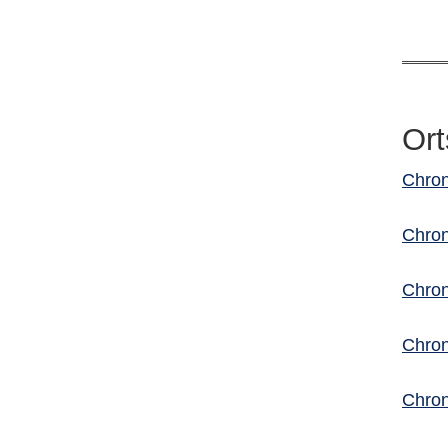
Ort
Chron
Chron
Chron
Chron
Chron