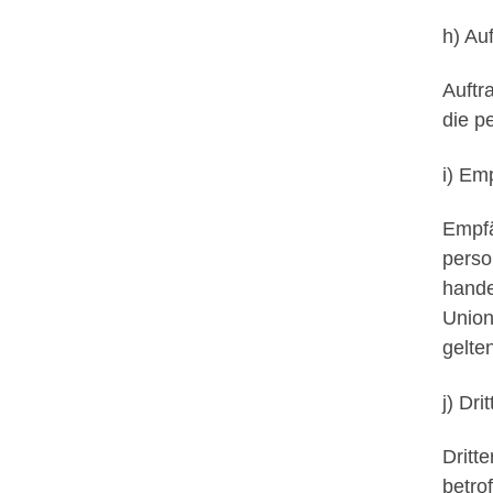
h) Au
Auftr
die p
i) Em
Empfä
perso
hande
Union
gelte
j) Drit
Dritt
betro