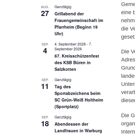
Gemei
Ganztägig
AUG.
27
eine 
Grillabend der
Frauengemeinschaft im
nehme
Pfarrheim (Beginn 19
die V
Uhr)
geset
4. September 2026
-
7.
SEP.
4
September 2026
Die V
67. Kreisschützenfest
Adres
des KSB Büren in
Grund
Salzkotten
lande
Ganztägig
SEP.
11
Unter
Tag des
verar
Sportabzeichens beim
SC Grün-Weiß Holtheim
diese
(Sportplatz)
Die G
Ganztägig
SEP.
18
organ
Abendessen der
Landfrauen in Warburg
Inter