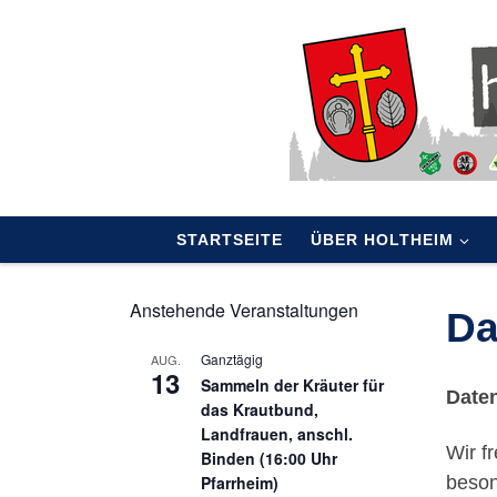
Skip to content
STARTSEITE
ÜBER HOLTHEIM
Anstehende Veranstaltungen
Da
Ganztägig
AUG.
13
Sammeln der Kräuter für
Date
das Krautbund,
Landfrauen, anschl.
Wir f
Binden (16:00 Uhr
Pfarrheim)
beson