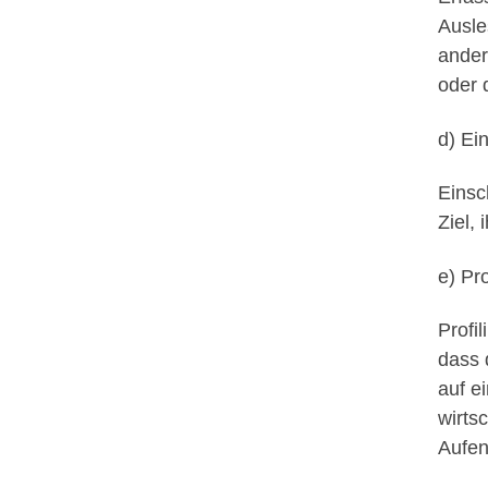
Ausle
ander
oder 
d) Ei
Einsc
Ziel,
e) Pro
Profi
dass 
auf e
wirts
Aufen