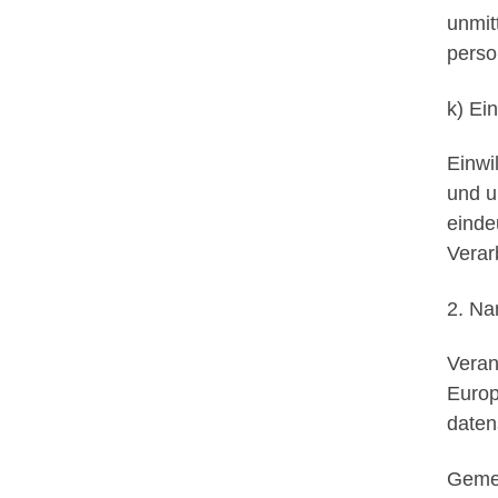
unmit
perso
k) Ein
Einwi
und u
einde
Verar
2. Na
Veran
Europ
daten
Geme