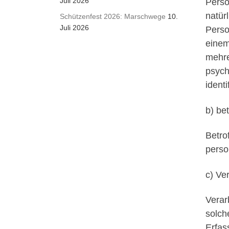
Juli 2026
Perso
natür
Schützenfest 2026: Marschwege
10.
Juli 2026
Perso
einem
mehre
psych
identi
b) be
Betrof
perso
c) Ve
Verar
solch
Erfas