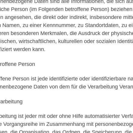
nenbezogene Daten sind alle Informationen, die sich auf ei
liche Person (im Folgenden betroffene Person) beziehen. 
n angesehen, die direkt oder indirekt, insbesondere mi
 Namen, zu einer Kennnummer, zu Standortdaten, zu ei
ren besonderen Merkmalen, die Ausdruck der physische
ischen, wirtschaftlichen, kulturellen oder sozialen Identi
fiziert werden kann.
troffene Person
fene Person ist jede identifizierte oder identifizierbare 
nenbezogene Daten von dem für die Verarbeitung Verant
rarbeitung
beitung ist jeder mit oder ohne Hilfe automatisierter Ve
e Vorgangsreihe im Zusammenhang mit personenbezoge
sen, die Organisation, das Ordnen, die Speicherung, d