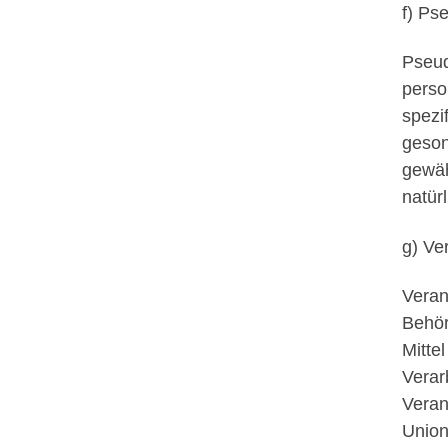
f) Ps
Pseud
perso
spezi
geson
gewäh
natür
g) Ve
Veran
Behör
Mitte
Verar
Veran
Union