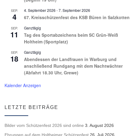
u
g
4. September 2026
-
7. September 2026
SEP.
n
4
a
67. Kreisschützenfest des KSB Büren in Salzkotten
t
g
Ganztägig
SEP.
11
Tag des Sportabzeichens beim SC Grün-Weiß
i
Holtheim (Sportplatz)
e
o
Ganztägig
SEP.
n
18
Abendessen der Landfrauen in Warburg und
n
anschließend Rundgang mit dem Nachtwächter
(Abfahrt 18.30 Uhr, Grewe)
Kalender Anzeigen
LETZTE BEITRÄGE
Bilder vom Schützenfest 2026 sind online
3. August 2026
Ehrungen auf dem Holtheimer Schützenfest
26. Juli 2026