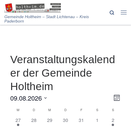
Skip to content
Search
Me
Gemeinde Holtheim – Stadt Lichtenau – Kreis
Paderborn
Veranstaltungskalend
er der Gemeinde
Holtheim
09.08.2026
V
A
M
o
D
e
M
D
M
D
F
S
S
n
K
n
a
a
r
1
0
0
0
0
0
1
27
28
29
30
31
1
2
t
s
a
t
V
V
V
V
V
V
V
u