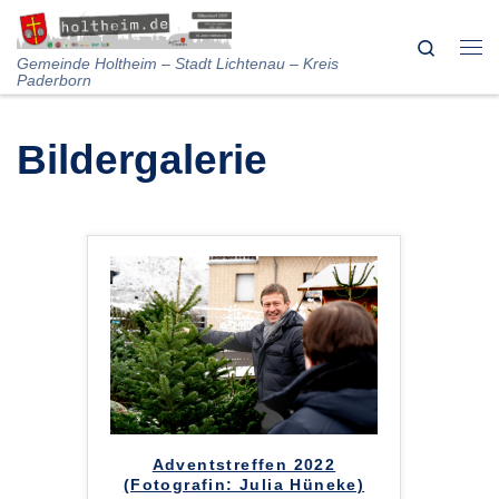
Skip to content
Search
Me
Gemeinde Holtheim – Stadt Lichtenau – Kreis
Paderborn
Bildergalerie
Adventstreffen 2022
(Fotografin: Julia Hüneke)