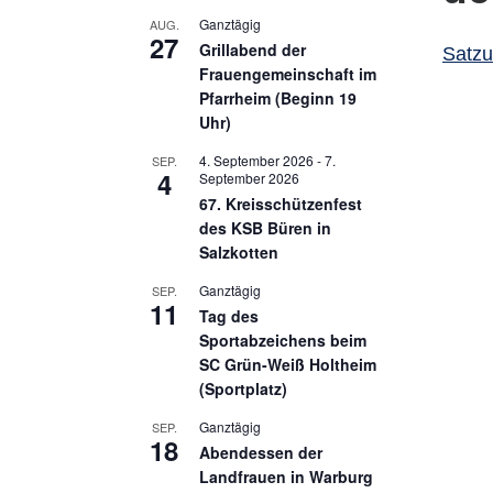
Ganztägig
AUG.
27
Grillabend der
Satzu
Frauengemeinschaft im
Pfarrheim (Beginn 19
Uhr)
4. September 2026
-
7.
SEP.
4
September 2026
67. Kreisschützenfest
des KSB Büren in
Salzkotten
Ganztägig
SEP.
11
Tag des
Sportabzeichens beim
SC Grün-Weiß Holtheim
(Sportplatz)
Ganztägig
SEP.
18
Abendessen der
Landfrauen in Warburg