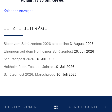
(Abfahrt 18.30 Uhr, Grewe)
Kalender Anzeigen
LETZTE BEITRÄGE
Bilder vom Schützenfest 2026 sind online
3. August 2026
Ehrungen auf dem Holtheimer Schützenfest
26. Juli 2026
Schützenpost 2026
10. Juli 2026
Holtheim feiert Fest des Jahres
10. Juli 2026
Schützenfest 2026: Marschwege
10. Juli 2026
Beitragsnavigation
Vorheriger Beitrag
Nä
ZURÜCK ZUR BEITRAGSL
FOTOS VOM KINDERKARNEVAL 2026
ULRICH GÜNTHER NEUER ORTSCHRONIST – HERBERT PENNIG VERABSCHIEDET