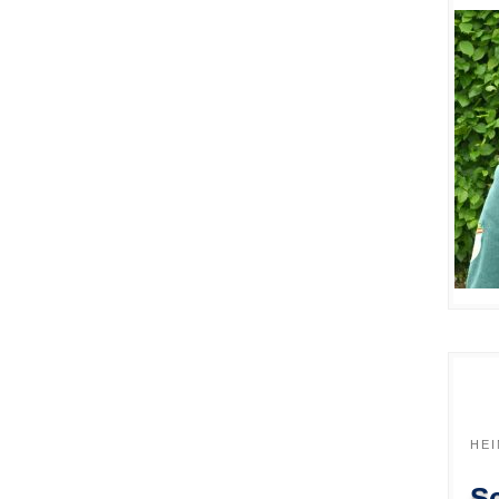
HE
Sc