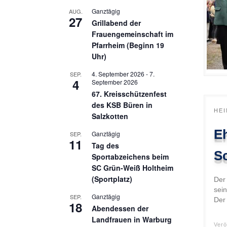
Ganztägig
AUG.
27
Grillabend der
Frauengemeinschaft im
Pfarrheim (Beginn 19
Uhr)
4. September 2026
-
7.
SEP.
4
September 2026
67. Kreisschützenfest
des KSB Büren in
HE
Salzkotten
E
Ganztägig
SEP.
11
Tag des
S
Sportabzeichens beim
SC Grün-Weiß Holtheim
(Sportplatz)
Der
sei
Ganztägig
SEP.
Der 
18
Abendessen der
Landfrauen in Warburg
Verö