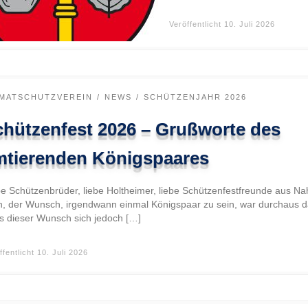
Veröffentlicht
10. Juli 2026
IMATSCHUTZVEREIN
NEWS
SCHÜTZENJAHR 2026
chützenfest 2026 – Grußworte des
mtierenden Königspaares
be Schützenbrüder, liebe Holtheimer, liebe Schützenfestfreunde aus N
n, der Wunsch, irgendwann einmal Königspaar zu sein, war durchaus d
s dieser Wunsch sich jedoch […]
ffentlicht
10. Juli 2026