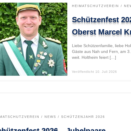
HEIMATSCHUTZVEREIN
NE
Schützenfest 20
Oberst Marcel 
Liebe Schützenfamilie, liebe Ho
Gäste aus Nah und Fern, am 3. J
weit. Holtheim feiert […]
Veröffentlicht
10. Juli 2026
IMATSCHUTZVEREIN
NEWS
SCHÜTZENJAHR 2026
hützenfest 2026 – Jubelpaare