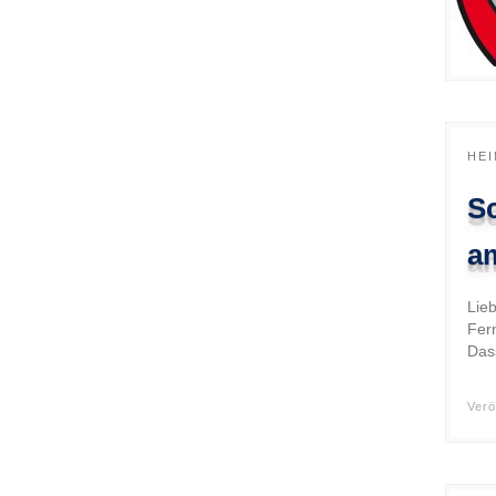
HE
S
a
Lie
Fer
Das
Verö