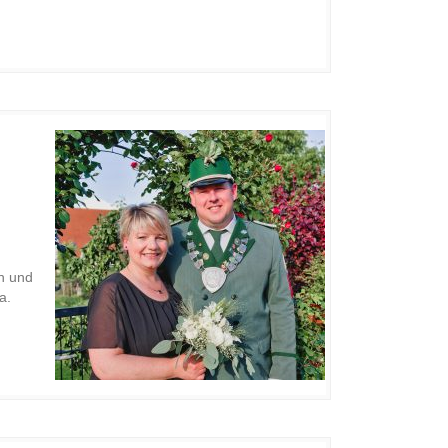
ah und
a.