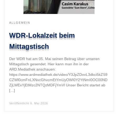
ALLGEMEIN
WDR-Lokalzeit beim
Mittagstisch
Der WDR hat am 05. Mai seinen Beitrag über unseren
Mittagstisch gesendet. Hier kann man ihn in der
ARD.Mediathek anschauen:
https://www.ardmediathek.de/video/Y3JpZDovL3dkci5kZS9
CZWl0cmFnLXNvcGhvcmEtYmUyOWI0Y2YtNmI0OC00ND
ZjLWExYjEtMzc2NTQzMDFjYmVl Unser Bericht startet ab
[…]
Veröffentlicht
6. Mai 2026