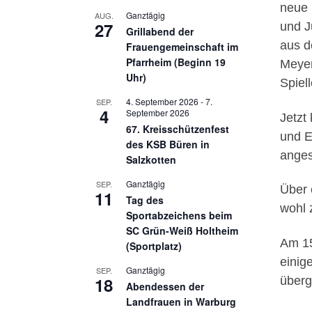
neue 
Ganztägig
AUG.
27
und J
Grillabend der
aus d
Frauengemeinschaft im
Pfarrheim (Beginn 19
Meyer
Uhr)
Spiel
4. September 2026
-
7.
SEP.
4
September 2026
Jetzt
67. Kreisschützenfest
und E
des KSB Büren in
anges
Salzkotten
Ganztägig
SEP.
Über 
11
Tag des
wohl 
Sportabzeichens beim
SC Grün-Weiß Holtheim
Am 15
(Sportplatz)
einig
Ganztägig
SEP.
18
überg
Abendessen der
Landfrauen in Warburg