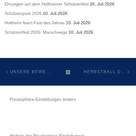
Ehrungen auf dem Holtheimer Schützenfest
26. Juli 2026
Schützenpost 2026
10. Juli 2026
Holtheim feiert Fest des Jahres
10. Juli 2026
Schützenfest 2026: Marschwege
10. Juli 2026
Beitragsnavigation
Vorheriger Beitrag
Nä
ZURÜCK ZUR BEITRAGSL
UNSERE BEWERTUNG BEI „UNSER DORF HAT ZUKUNFT“
HERBSTBALL DES KREISSCHÜTZENBUNDES IN BRENKEN
Privatsphäre-Einstellungen ändern
Historie der Privatsphäre-Einstellungen