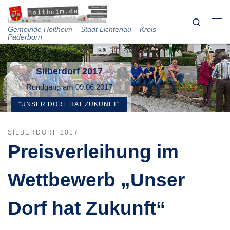
Skip to content
Search
Me
Gemeinde Holtheim – Stadt Lichtenau – Kreis
Paderborn
Silberdorf 2017
Rundgang am 09.06.2017
"UNSER DORF HAT ZUKUNFT"
SILBERDORF 2017
Preisverleihung im
Wettbewerb „Unser
Dorf hat Zukunft“