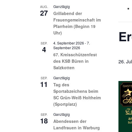
Ganztägig
AUG.
27
Grillabend der
Frauengemeinschaft im
Pfarrheim (Beginn 19
Er
Uhr)
4. September 2026
-
7.
SEP.
4
September 2026
67. Kreisschützenfest
des KSB Büren in
26. Ju
Salzkotten
Ganztägig
SEP.
11
Tag des
Sportabzeichens beim
SC Grün-Weiß Holtheim
(Sportplatz)
Ganztägig
SEP.
18
Abendessen der
Landfrauen in Warburg