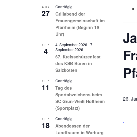
Ganztägig
AUG.
27
Grillabend der
Frauengemeinschaft im
Pfarrheim (Beginn 19
J
Uhr)
4. September 2026
-
7.
SEP.
4
Fr
September 2026
67. Kreisschützenfest
des KSB Büren in
Pf
Salzkotten
Ganztägig
SEP.
11
Tag des
Sportabzeichens beim
26. Ja
SC Grün-Weiß Holtheim
(Sportplatz)
Ganztägig
SEP.
18
Abendessen der
Landfrauen in Warburg