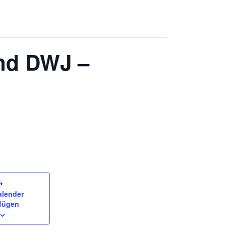
nd DWJ –
lender
fügen