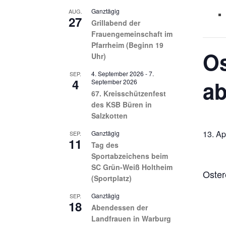
Ganztägig
AUG.
27
Grillabend der
Frauengemeinschaft im
Pfarrheim (Beginn 19
Os
Uhr)
4. September 2026
-
7.
SEP.
4
ab
September 2026
67. Kreisschützenfest
des KSB Büren in
Salzkotten
13. Ap
Ganztägig
SEP.
11
Tag des
Sportabzeichens beim
SC Grün-Weiß Holtheim
Oster
(Sportplatz)
Ganztägig
SEP.
18
Abendessen der
Landfrauen in Warburg