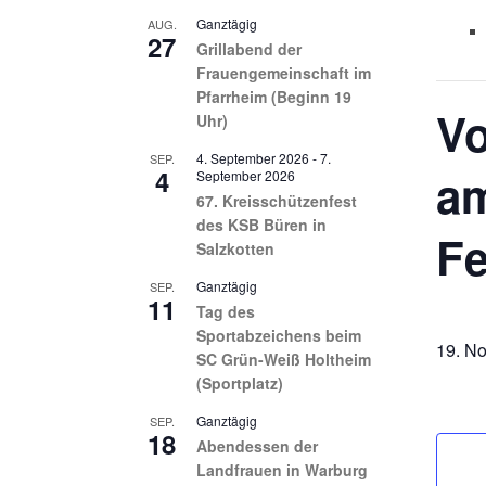
Ganztägig
AUG.
27
Grillabend der
Frauengemeinschaft im
Pfarrheim (Beginn 19
Vo
Uhr)
4. September 2026
-
7.
SEP.
4
am
September 2026
67. Kreisschützenfest
des KSB Büren in
Fe
Salzkotten
Ganztägig
SEP.
11
Tag des
Sportabzeichens beim
19. N
SC Grün-Weiß Holtheim
(Sportplatz)
Ganztägig
SEP.
18
Abendessen der
Landfrauen in Warburg