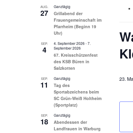
Ganztägig
AUG.
27
Grillabend der
Frauengemeinschaft im
Pfarrheim (Beginn 19
Wa
Uhr)
4. September 2026
-
7.
SEP.
4
Kl
September 2026
67. Kreisschützenfest
des KSB Büren in
Salzkotten
23. Ma
Ganztägig
SEP.
11
Tag des
Sportabzeichens beim
SC Grün-Weiß Holtheim
(Sportplatz)
Ganztägig
SEP.
18
Abendessen der
Landfrauen in Warburg