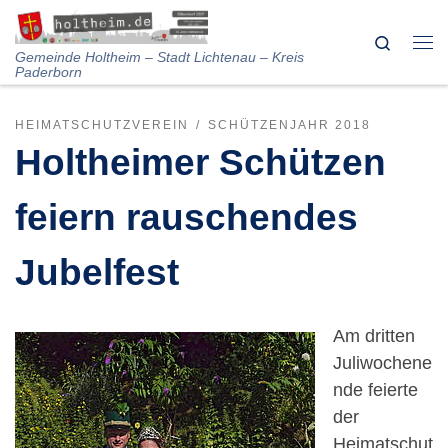
Skip to content
Search
Me
Gemeinde Holtheim – Stadt Lichtenau – Kreis
Paderborn
HEIMATSCHUTZVEREIN
SCHÜTZENJAHR 2018
Holtheimer Schützen
feiern rauschendes
Jubelfest
Am dritten
Juliwochene
nde feierte
der
Heimatschut