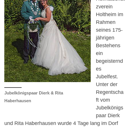
zverein
Holtheim im
Rahmen
seines 175-
jährigen
Bestehens
ein
begeisternd
es
Jubelfest.
Unter der
Regentscha
Jubelkönigspaar Dierk & Rita
ft vom
Haberhausen
Jubelkönigs
paar Dierk
und Rita Haberhausen wurde 4 Tage lang im Dorf