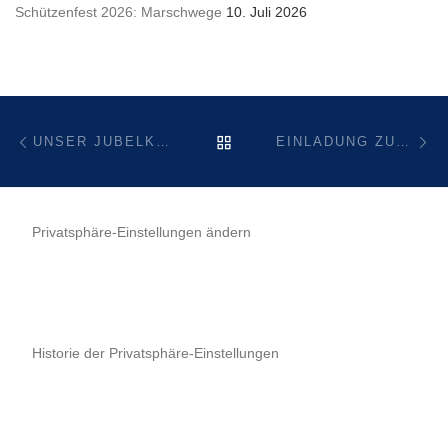
Schützenfest 2026: Marschwege
10. Juli 2026
Beitragsnavigation
Vorheriger Beitrag
Nä
ZURÜCK ZUR BEITRAGSL
UNSER JUBELKÖNIG 2018
EINLADUNG ZUM STADTSCHÜTZENFEST IN MEERHOF
Privatsphäre-Einstellungen ändern
Historie der Privatsphäre-Einstellungen