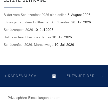
LETZTE BEITRÄGE
Bilder vom Schützenfest 2026 sind online
3. August 2026
Ehrungen auf dem Holtheimer Schützenfest
26. Juli 2026
Schützenpost 2026
10. Juli 2026
Holtheim feiert Fest des Jahres
10. Juli 2026
Schützenfest 2026: Marschwege
10. Juli 2026
Beitragsnavigation
Vorheriger Beitrag
Nä
ZURÜCK ZUR BEITRAGSL
KARNEVALSGALA & KARNEVALSPARTY IN HOLTHEIM! HOLPEN HELAU!
ENTWURF DER NEUEN SATZUNG DES HEIMATSCHUTZVEREIN HOLTHEIM 1843 E.V.
Privatsphäre-Einstellungen ändern