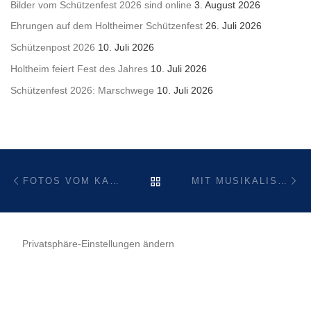
Bilder vom Schützenfest 2026 sind online
3. August 2026
Ehrungen auf dem Holtheimer Schützenfest
26. Juli 2026
Schützenpost 2026
10. Juli 2026
Holtheim feiert Fest des Jahres
10. Juli 2026
Schützenfest 2026: Marschwege
10. Juli 2026
Beitragsnavigation
Vorheriger Beitrag
Nä
ZURÜCK ZUR BEITRAGSL
FOTOS VOM KARNEVAL 2024 SIND ONLINE
MIT MUSIKALISCHEM EMPFANG! EINLADUNG ZUR JAHRESHAUPTVERSAMMLUNG DES HEIMATSCHUTZVEREIN HOLTHEIM 1843 E.V.
Privatsphäre-Einstellungen ändern