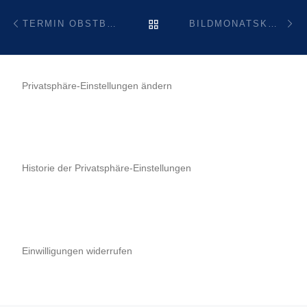
Beitragsnavigation
Vorheriger Beitrag
Nä
ZURÜCK ZUR BEITRAGSL
TERMIN OBSTBAUMPFLEGE 2018
BILDMONATSKALENDER 2019
Privatsphäre-Einstellungen ändern
Historie der Privatsphäre-Einstellungen
Einwilligungen widerrufen