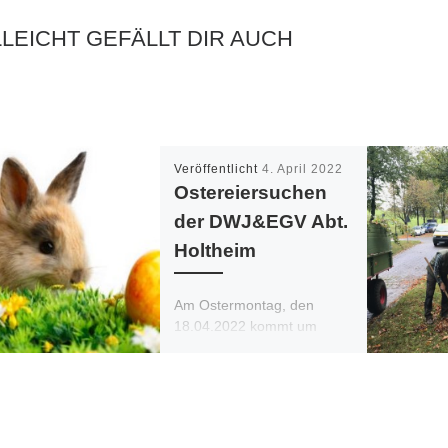
LLEICHT GEFÄLLT DIR AUCH
Veröffentlicht
4. April 2022
Ostereiersuchen
der DWJ&EGV Abt.
Holtheim
Am Ostermontag, den
18.04.2022 kommt um
14.30 Uhrder Osterhase zu
uns an die EGV-Hütte
Holtheim. Für das leibliche
Wohl ist mit Kaffee […]