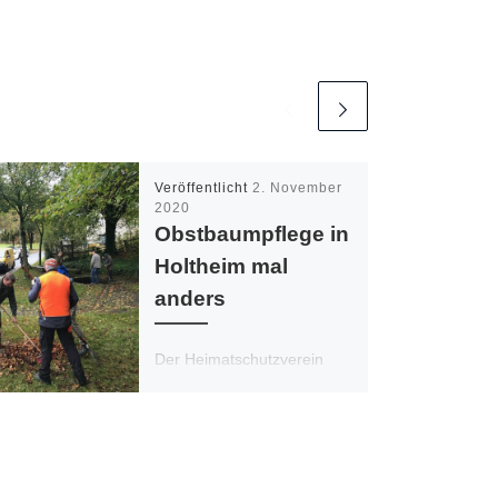
Veröffentlicht
2. November
2020
Obstbaumpflege in
Holtheim mal
anders
Der Heimatschutzverein
Holtheim wird im Jahr 2020
seine jährliche
Obstbaumpflege
coronabedingt anders als
gewohnt durchführen.