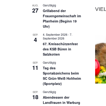
Ganztägig
AUG.
27
VIE
Grillabend der
Frauengemeinschaft im
Pfarrheim (Beginn 19
Uhr)
4. September 2026
-
7.
SEP.
4
September 2026
67. Kreisschützenfest
des KSB Büren in
Salzkotten
Ganztägig
SEP.
11
Tag des
Sportabzeichens beim
SC Grün-Weiß Holtheim
(Sportplatz)
Ganztägig
SEP.
18
Abendessen der
Landfrauen in Warburg