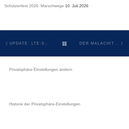
Schützenfest 2026: Marschwege
10. Juli 2026
Beitragsnavigation
Vorheriger Beitrag
Nä
ZURÜCK ZUR BEITRAGSL
UPDATE: LTE-SENDEMAST-REPARATUR VERZÖGERT SICH
DER MALACHITDOM BEI BLEIWÄSCHE – DUNKLE SCHÖNHEIT IN GEFAHR
Privatsphäre-Einstellungen ändern
Historie der Privatsphäre-Einstellungen