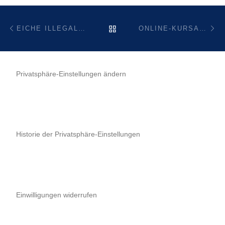
Beitragsnavigation
Vorheriger Beitrag
Nä
ZURÜCK ZUR BEITRAGSL
EICHE ILLEGAL GEFÄLLT
ONLINE-KURSANGEBOTE STARTEN AB MAI 2021
Privatsphäre-Einstellungen ändern
Historie der Privatsphäre-Einstellungen
Einwilligungen widerrufen