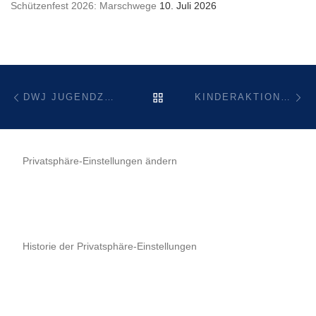
Schützenfest 2026: Marschwege
10. Juli 2026
Beitragsnavigation
Vorheriger Beitrag
Nä
ZURÜCK ZUR BEITRAGSL
DWJ JUGENDZELTLAGER 2021
KINDERAKTION AUF DEM SCHÜTZENFESTTERMIN IN HOLTHEIM
Privatsphäre-Einstellungen ändern
Historie der Privatsphäre-Einstellungen