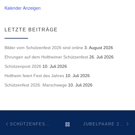
Kalender Anzeigen
LETZTE BEITRÄGE
Bilder vom Schützenfest 2026 sind online
3. August 2026
Ehrungen auf dem Holtheimer Schützenfest
26. Juli 2026
Schützenpost 2026
10. Juli 2026
Holtheim feiert Fest des Jahres
10. Juli 2026
Schützenfest 2026: Marschwege
10. Juli 2026
Beitragsnavigation
Vorheriger Beitrag
Nä
ZURÜCK ZUR BEITRAGSL
SCHÜTZENFEST 2023 – GRUSSWORT VOM OBERST & HAUPTMANN
JUBELPAARE 2023