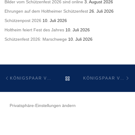
Bilder vom Schützenfest 2026 sind online
3. August 2026
Ehrungen auf dem Holtheimer Schützenfest
26. Juli 2026
Schützenpost 2026
10. Juli 2026
Holtheim feiert Fest des Jahres
10. Juli 2026
Schützenfest 2026: Marschwege
10. Juli 2026
Beitragsnavigation
Vorheriger Beitrag
Nä
ZURÜCK ZUR BEITRAGSL
KÖNIGSPAAR VOR 70 JAHREN (1954)
KÖNIGSPAAR VOR 60 JAHREN (1964)
Privatsphäre-Einstellungen ändern