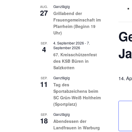
Ganztägig
AUG.
27
Grillabend der
Frauengemeinschaft im
Pfarrheim (Beginn 19
G
Uhr)
4. September 2026
-
7.
SEP.
4
Ja
September 2026
67. Kreisschützenfest
des KSB Büren in
Salzkotten
14. Ap
Ganztägig
SEP.
11
Tag des
Sportabzeichens beim
SC Grün-Weiß Holtheim
(Sportplatz)
Ganztägig
SEP.
18
Abendessen der
Landfrauen in Warburg