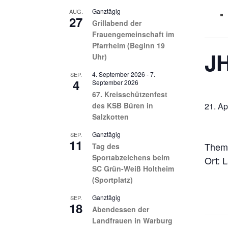
Ganztägig
AUG.
27
Grillabend der
Frauengemeinschaft im
Pfarrheim (Beginn 19
JH
Uhr)
4. September 2026
-
7.
SEP.
4
September 2026
67. Kreisschützenfest
des KSB Büren in
21. Ap
Salzkotten
Ganztägig
SEP.
11
Theme
Tag des
Sportabzeichens beim
Ort: 
SC Grün-Weiß Holtheim
(Sportplatz)
Ganztägig
SEP.
18
Abendessen der
Landfrauen in Warburg