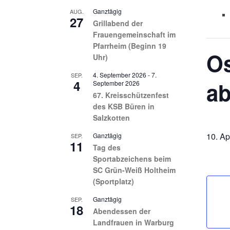
Ganztägig
AUG.
27
Grillabend der
Frauengemeinschaft im
Pfarrheim (Beginn 19
Os
Uhr)
4. September 2026
-
7.
SEP.
4
ab
September 2026
67. Kreisschützenfest
des KSB Büren in
Salzkotten
10. Ap
Ganztägig
SEP.
11
Tag des
Sportabzeichens beim
SC Grün-Weiß Holtheim
(Sportplatz)
Ganztägig
SEP.
18
Abendessen der
Landfrauen in Warburg