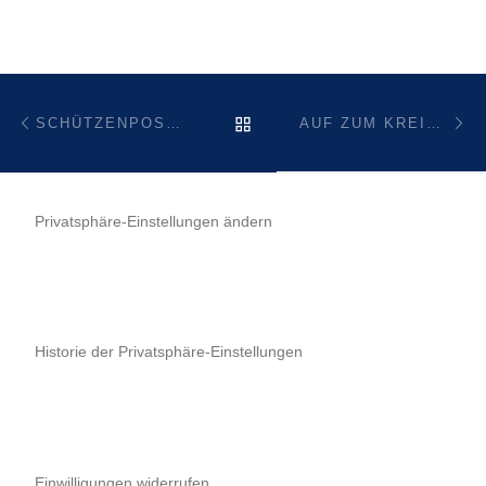
Beitragsnavigation
Vorheriger Beitrag
Nä
ZURÜCK ZUR BEITRAGSL
SCHÜTZENPOST 2017
AUF ZUM KREISSCHÜTZENFEST NACH STEINHAUSEN!
Privatsphäre-Einstellungen ändern
Historie der Privatsphäre-Einstellungen
Einwilligungen widerrufen