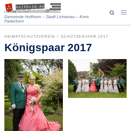
Skip to content
Search
Me
Gemeinde Holtheim – Stadt Lichtenau – Kreis
Paderborn
HEIMATSCHUTZVEREIN
SCHÜTZENJAHR 2017
Königspaar 2017