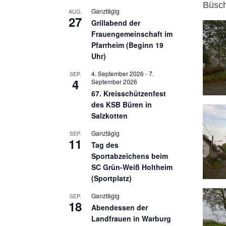
Büsch
Ganztägig
AUG.
27
Grillabend der
Frauengemeinschaft im
Pfarrheim (Beginn 19
Uhr)
4. September 2026
-
7.
SEP.
4
September 2026
67. Kreisschützenfest
des KSB Büren in
Salzkotten
Ganztägig
SEP.
11
Tag des
Sportabzeichens beim
SC Grün-Weiß Holtheim
(Sportplatz)
Ganztägig
SEP.
18
Abendessen der
Landfrauen in Warburg