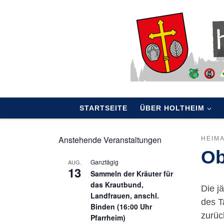
Skip to content
STARTSEITE
ÜBER HOLTHEIM
Anstehende Veranstaltungen
HEIM
Ob
Ganztägig
AUG.
13
Sammeln der Kräuter für
das Krautbund,
Die j
Landfrauen, anschl.
des T
Binden (16:00 Uhr
zurüc
Pfarrheim)