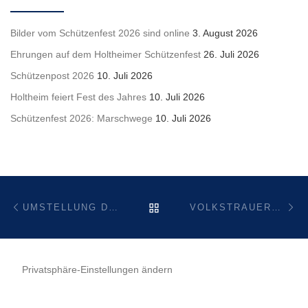
Bilder vom Schützenfest 2026 sind online
3. August 2026
Ehrungen auf dem Holtheimer Schützenfest
26. Juli 2026
Schützenpost 2026
10. Juli 2026
Holtheim feiert Fest des Jahres
10. Juli 2026
Schützenfest 2026: Marschwege
10. Juli 2026
Beitragsnavigation
Vorheriger Beitrag
Nä
ZURÜCK ZUR BEITRAGSL
UMSTELLUNG DER GLASCONTAINER
VOLKSTRAUERTAG MIT KRANZNIEDERLEGUNG AM EHRENMAL
Privatsphäre-Einstellungen ändern