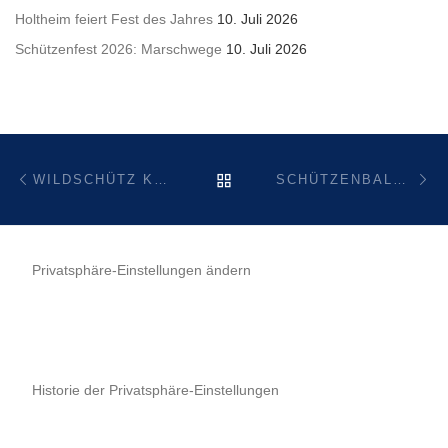
Holtheim feiert Fest des Jahres
10. Juli 2026
Schützenfest 2026: Marschwege
10. Juli 2026
Beitragsnavigation
Vorheriger Beitrag
Nä
ZURÜCK ZUR BEITRAGSL
WILDSCHÜTZ KLOSTERMANN-MARKT 2018
SCHÜTZENBALL 2018
Privatsphäre-Einstellungen ändern
Historie der Privatsphäre-Einstellungen