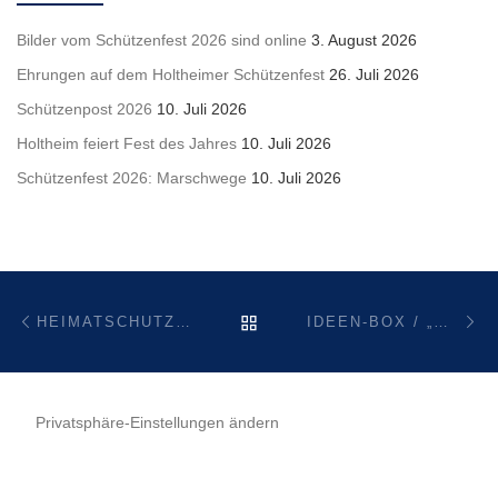
Bilder vom Schützenfest 2026 sind online
3. August 2026
Ehrungen auf dem Holtheimer Schützenfest
26. Juli 2026
Schützenpost 2026
10. Juli 2026
Holtheim feiert Fest des Jahres
10. Juli 2026
Schützenfest 2026: Marschwege
10. Juli 2026
Beitragsnavigation
Vorheriger Beitrag
Nä
ZURÜCK ZUR BEITRAGSL
HEIMATSCHUTZVEREIN HOLTHEIM NIMMT AM FESTUMZUG IN MEERHOF TEIL
IDEEN-BOX / „MECKERKASTEN“
Privatsphäre-Einstellungen ändern