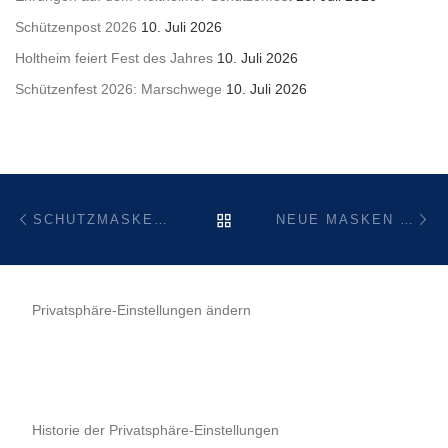
Schützenpost 2026
10. Juli 2026
Holtheim feiert Fest des Jahres
10. Juli 2026
Schützenfest 2026: Marschwege
10. Juli 2026
Beitragsnavigation
Vorheriger Beitrag
Nä
ZURÜCK ZUR BEITRAGSL
SCHUTZMASKE TRAGEN – LOKALPATRIOTISMUS ZEIGEN
NEUE MASKEN EINGETROFFEN: SCHUTZMASKE TRAGEN – LOKALPATRIOTISMUS ZEIGEN
Privatsphäre-Einstellungen ändern
Historie der Privatsphäre-Einstellungen