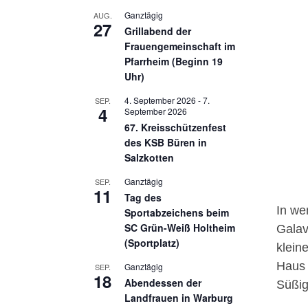
Ganztägig
AUG.
27
Grillabend der
Frauengemeinschaft im
Pfarrheim (Beginn 19
Uhr)
4. September 2026
-
7.
SEP.
4
September 2026
67. Kreisschützenfest
des KSB Büren in
Salzkotten
Ganztägig
SEP.
11
Tag des
In we
Sportabzeichens beim
SC Grün-Weiß Holtheim
Galav
(Sportplatz)
klein
Haus 
Ganztägig
SEP.
18
Abendessen der
Süßig
Landfrauen in Warburg