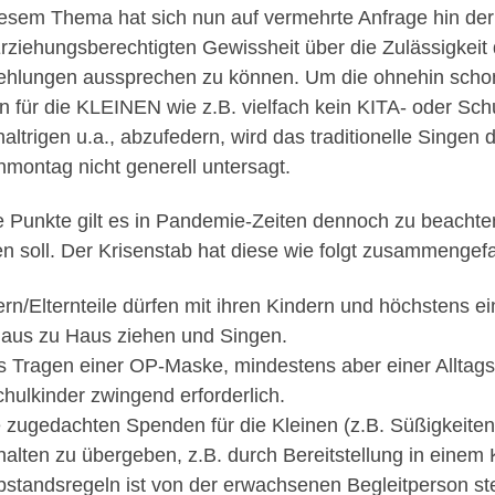
iesem Thema hat sich nun auf vermehrte Anfrage hin der 
rziehungsberechtigten Gewissheit über die Zulässigkei
hlungen aussprechen zu können. Um die ohnehin scho
n für die KLEINEN wie z.B. vielfach kein KITA- oder S
haltrigen u.a., abzufedern, wird das traditionelle Singen
montag nicht generell untersagt.
e Punkte gilt es in Pandemie-Zeiten dennoch zu beachte
n soll. Der Krisenstab hat diese wie folgt zusammengefa
tern/Elternteile dürfen mit ihren Kindern und höchsten
aus zu Haus ziehen und Singen.
s Tragen einer OP-Maske, mindestens aber einer Alltags
chulkinder zwingend erforderlich.
e zugedachten Spenden für die Kleinen (z.B. Süßigkeiten
alten zu übergeben, z.B. durch Bereitstellung in einem 
bstandsregeln ist von der erwachsenen Begleitperson ste