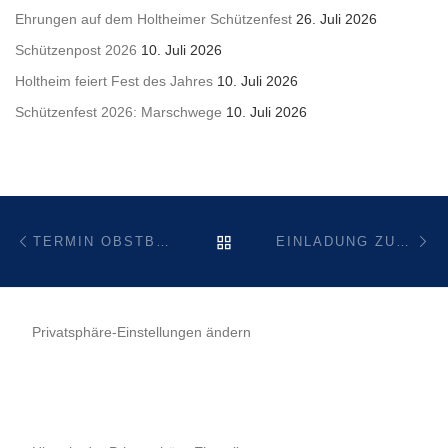
Ehrungen auf dem Holtheimer Schützenfest
26. Juli 2026
Schützenpost 2026
10. Juli 2026
Holtheim feiert Fest des Jahres
10. Juli 2026
Schützenfest 2026: Marschwege
10. Juli 2026
Beitragsnavigation
Vorheriger Beitrag
Nä
ZURÜCK ZUR BEITRAGSL
TERMIN OBSTBAUMPFLEGE 2021
EINLADUNG ZUM GRÜN-WEISS(EN) ABEND
Privatsphäre-Einstellungen ändern