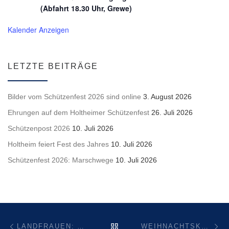
(Abfahrt 18.30 Uhr, Grewe)
Kalender Anzeigen
LETZTE BEITRÄGE
Bilder vom Schützenfest 2026 sind online
3. August 2026
Ehrungen auf dem Holtheimer Schützenfest
26. Juli 2026
Schützenpost 2026
10. Juli 2026
Holtheim feiert Fest des Jahres
10. Juli 2026
Schützenfest 2026: Marschwege
10. Juli 2026
Beitragsnavigation
Vorheriger Beitrag
Nä
ZURÜCK ZUR BEITRAGSL
LANDFRAUEN: ABSAGE DER JAHRESHAUPTVERSAMMLUNG
WEIHNACHTSKONZERT VOM BLASORCHESTER LICHTENAU