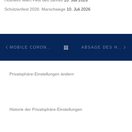
Schützenfest 2026: Marschwege
10. Juli 2026
Beitragsnavigation
Vorheriger Beitrag
Nä
ZURÜCK ZUR BEITRAGSL
MOBILE CORONA-TESTSTATION IN HOLTHEIM AN DER SCHÜTZENHALLE
ABSAGE DES HOLTHEIMER KARNEVALS
Privatsphäre-Einstellungen ändern
Historie der Privatsphäre-Einstellungen