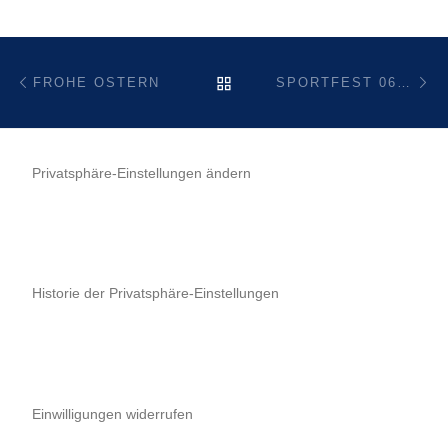
Beitragsnavigation
Vorheriger Beitrag
Nä
ZURÜCK ZUR BEITRAGSL
FROHE OSTERN
SPORTFEST 06. BIS 08. MAI 2022
Privatsphäre-Einstellungen ändern
Historie der Privatsphäre-Einstellungen
Einwilligungen widerrufen