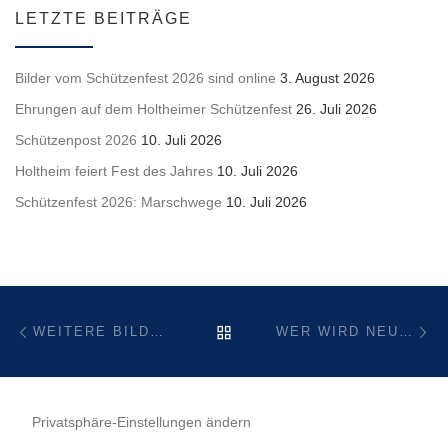
LETZTE BEITRÄGE
Bilder vom Schützenfest 2026 sind online
3. August 2026
Ehrungen auf dem Holtheimer Schützenfest
26. Juli 2026
Schützenpost 2026
10. Juli 2026
Holtheim feiert Fest des Jahres
10. Juli 2026
Schützenfest 2026: Marschwege
10. Juli 2026
Beitragsnavigation
Vorheriger Beitrag
Nä
ZURÜCK ZUR BEITRAGSL
WEITERE BILDER VOM DORFFEST 2022 ONLINE!
WER WIRD NEUER SCHÜTZENKÖNIG IN HOLTHEIM?
Privatsphäre-Einstellungen ändern