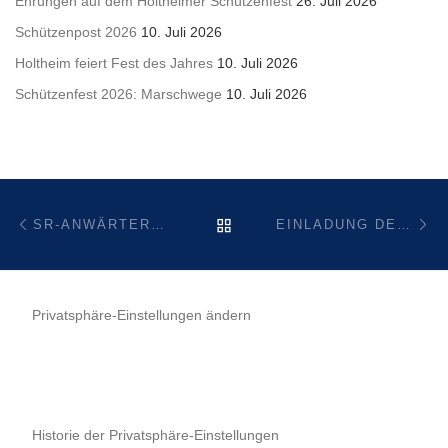
Ehrungen auf dem Holtheimer Schützenfest
26. Juli 2026
Schützenpost 2026
10. Juli 2026
Holtheim feiert Fest des Jahres
10. Juli 2026
Schützenfest 2026: Marschwege
10. Juli 2026
Beitragsnavigation
Vorheriger Beitrag
Nä
ZURÜCK ZUR BEITRAGSL
SR-ANWÄRTERLEHRGANG HERBST 2022
EINLADUNG DER KLJB HOLTHEIM
Privatsphäre-Einstellungen ändern
Historie der Privatsphäre-Einstellungen