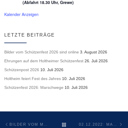
(Abfahrt 18.30 Uhr, Grewe)
Kalender Anzeigen
LETZTE BEITRÄGE
Bilder vom Schützenfest 2026 sind online
3. August 2026
Ehrungen auf dem Holtheimer Schützenfest
26. Juli 2026
Schützenpost 2026
10. Juli 2026
Holtheim feiert Fest des Jahres
10. Juli 2026
Schützenfest 2026: Marschwege
10. Juli 2026
Beitragsnavigation
Vorheriger Beitrag
Nä
ZURÜCK ZUR BEITRAGSL
BILDER VOM MARTINSUMZUG 2022
02.12.2022: MARKTTAG IN LICHTENAU (WINTEREDITION)