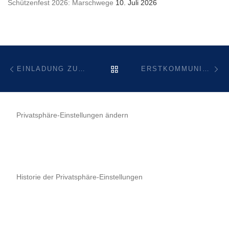
Schützenfest 2026: Marschwege
10. Juli 2026
Beitragsnavigation
Vorheriger Beitrag
Nä
ZURÜCK ZUR BEITRAGSL
EINLADUNG ZUM INFO- UND ÜBUNGSABEND
ERSTKOMMUNION AM 23.4.2023 IN HOLTHEIM
HERZSTILLSTAND – NOTFALLHELFER – DEFI
Privatsphäre-Einstellungen ändern
Historie der Privatsphäre-Einstellungen