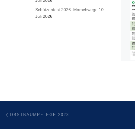
Juli 2026
Schützenfest 2026: Marschwege
10.
Juli 2026
Beitragsnavigation
Vorheriger Beitrag
OBSTBAUMPFLEGE 2023