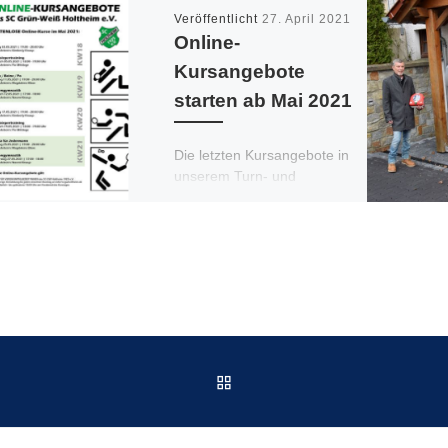
Veröffentlicht
27. April 2021
Online-
Kursangebote
starten ab Mai 2021
Die letzten Kursangebote in
unserem Turn- und
Gymnastikraum liegen
schon einige Monate zurück
und auch die derzeitig sehr
beunruhigende Corona-
Situation, noch das […]
ZURÜCK ZUR BEITRAGSL