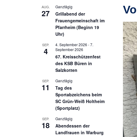
Vo
Ganztägig
AUG.
27
Grillabend der
Frauengemeinschaft im
Pfarrheim (Beginn 19
Uhr)
4. September 2026
-
7.
SEP.
4
September 2026
67. Kreisschützenfest
des KSB Büren in
Salzkotten
Ganztägig
SEP.
11
Tag des
Sportabzeichens beim
SC Grün-Weiß Holtheim
(Sportplatz)
Ganztägig
SEP.
18
Abendessen der
Landfrauen in Warburg