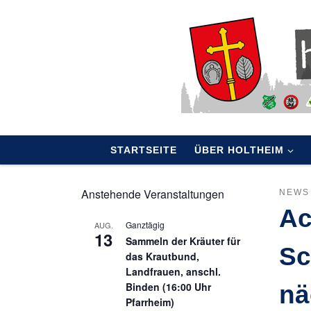
Skip to content
STARTSEITE
ÜBER HOLTHEIM
Anstehende Veranstaltungen
NEWS
Ac
Ganztägig
AUG.
13
Sammeln der Kräuter für
Sc
das Krautbund,
Landfrauen, anschl.
Binden (16:00 Uhr
nä
Pfarrheim)