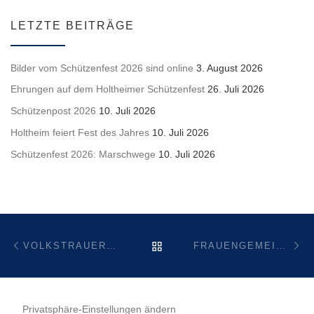
LETZTE BEITRÄGE
Bilder vom Schützenfest 2026 sind online
3. August 2026
Ehrungen auf dem Holtheimer Schützenfest
26. Juli 2026
Schützenpost 2026
10. Juli 2026
Holtheim feiert Fest des Jahres
10. Juli 2026
Schützenfest 2026: Marschwege
10. Juli 2026
Beitragsnavigation
Vorheriger Beitrag
Nä
ZURÜCK ZUR BEITRAGSL
VOLKSTRAUERTAG MIT KRANZNIEDERLEGUNG AM EHRENMAL
FRAUENGEMEINSCHAFT: FAHRT ZUM WEIHNACHTSMARKT NACH HANNOVER
Privatsphäre-Einstellungen ändern