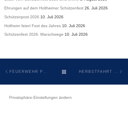
Ehrungen auf dem Holtheimer Schützenfest
26. Juli 2026
Schützenpost 2026
10. Juli 2026
Holtheim feiert Fest des Jahres
10. Juli 2026
Schützenfest 2026: Marschwege
10. Juli 2026
Beitragsnavigation
Vorheriger Beitrag
Nä
ZURÜCK ZUR BEITRAGSL
FEUERWEHR PRÜFT HYDRANTEN
HERBSTFAHRT DER DWJ HOLTHEIM NACH FLENSBURG
Privatsphäre-Einstellungen ändern